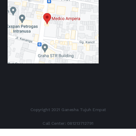
Copyright 2021 Ganesha Tujuh Empat
Call Center:
081213712791