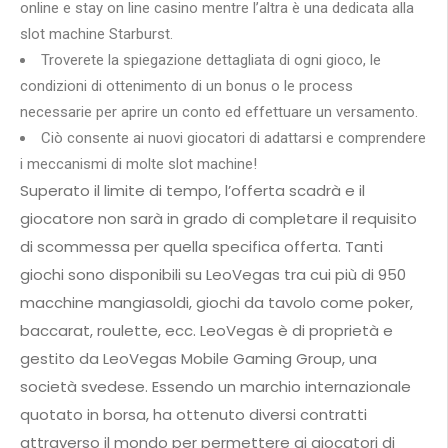
online e stay on line casino mentre l’altra è una dedicata alla
slot machine Starburst.
Troverete la spiegazione dettagliata di ogni gioco, le
condizioni di ottenimento di un bonus o le process
necessarie per aprire un conto ed effettuare un versamento.
Ciò consente ai nuovi giocatori di adattarsi e comprendere
i meccanismi di molte slot machine!
Superato il limite di tempo, l’offerta scadrà e il
giocatore non sarà in grado di completare il requisito
di scommessa per quella specifica offerta. Tanti
giochi sono disponibili su LeoVegas tra cui più di 950
macchine mangiasoldi, giochi da tavolo come poker,
baccarat, roulette, ecc. LeoVegas è di proprietà e
gestito da LeoVegas Mobile Gaming Group, una
società svedese. Essendo un marchio internazionale
quotato in borsa, ha ottenuto diversi contratti
attraverso il mondo per permettere ai giocatori di