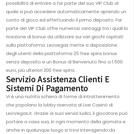
possibilità di entrare a far parte del suo VIP Club al
quale si può accedere automaticamente aprendo un
conto di gioco ed effettuando il primo deposito. Far
parte del VIP Club offre numerosi vantaggi tra i quali la
ricezione di bonus da utilizzare sui vari giochi ospitati
sulla piattaforma. Leovegas mette a disposizione
degli utenti della piattaforma 25 free spins bonus
senza deposito e un Bonus di Benvenuto fino a 1.500
euro, più ulteriori 200 free spins.
Servizio Assistenza Clienti E
Sistemi Di Pagamento
Vi è una nutrita schiera di forme di intrattenimento
che popolano la lobby riservata al Live Casinò di
LeoVegas.it. Grazie ai suoi servizi ludici, il giocatore può
portare a casa sua, in ogni momento della giornata e
anche in qualunque luogo si trovi interagendo da