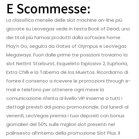
E Scommesse:
La classifica mensile delle slot machine on-line più
giocate su Leovegas vede in testa Book of Dead, uno
dei titoli più famosi prodotti dalla software home
Play’n Go, seguita da Gates of Olympus e LeoVegas
Megaways. Fuori dalle prime tre posizioni troviamo la
slot NetEnt Starburst, Esqueleto Explosivo 2, Euphoria,
Extra Chilli e la Taberna de los Muertos. Ricordiamo di
fornire il consenso a ricevere le promozioni through e-
mail e telefono per ottenere ogni mese la
comunicazione riferita al livello VIP insieme a tutti i
dettagli previsti dal piano promozionale. Dal lunedì al
venerdì, LeoVegas premia i tuoi depositi con bonus
giornalieri del 50% sulle migliori slot presenti nel
palinsesto all’interno della promozione Slot Plus. Il