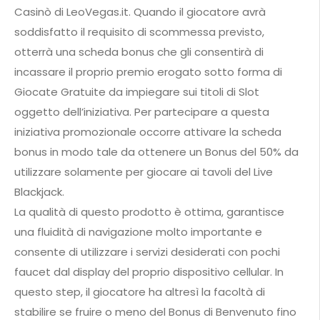
Casinò di LeoVegas.it. Quando il giocatore avrà
soddisfatto il requisito di scommessa previsto,
otterrà una scheda bonus che gli consentirà di
incassare il proprio premio erogato sotto forma di
Giocate Gratuite da impiegare sui titoli di Slot
oggetto dell’iniziativa. Per partecipare a questa
iniziativa promozionale occorre attivare la scheda
bonus in modo tale da ottenere un Bonus del 50% da
utilizzare solamente per giocare ai tavoli del Live
Blackjack.
La qualità di questo prodotto è ottima, garantisce
una fluidità di navigazione molto importante e
consente di utilizzare i servizi desiderati con pochi
faucet dal display del proprio dispositivo cellular. In
questo step, il giocatore ha altresì la facoltà di
stabilire se fruire o meno del Bonus di Benvenuto fino