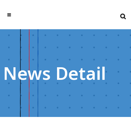
News Detail