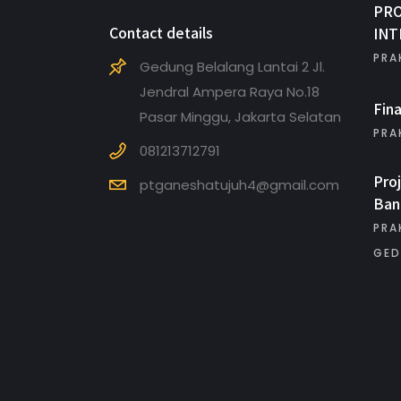
PR
Contact details
INT
PRA
Gedung Belalang Lantai 2 Jl.
Jendral Ampera Raya No.18
Fin
Pasar Minggu, Jakarta Selatan
PRA
081213712791
Pro
ptganeshatujuh4@gmail.com
Ban
PRA
GED