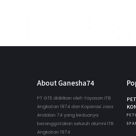
About Ganesha74
Po
PT GTE didirikan oleh Yayasan ITB
PET
KON
Angkatan 1974 dan Koperasi Jasa
Andalan 74 yang keduanya
PET
beranggotakan seluruh alumni ITB
SPA
Angkatan 1974