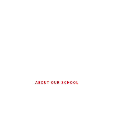
ABOUT OUR SCHOOL
For independe
highly flexibl