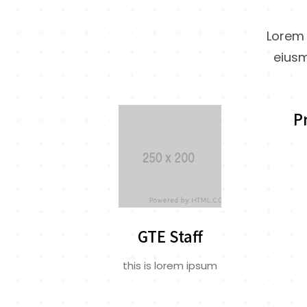
Lorem 
eiusm
P
GTE Staff
this is lorem ipsum