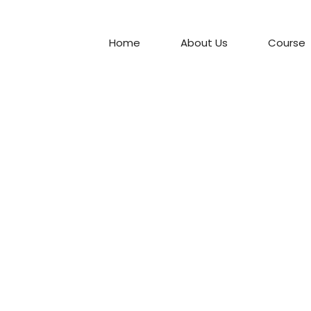
Home
About Us
Course
nt learners
e education